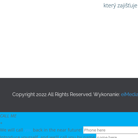
který zajišťu
Copyright 2022
All Rights Reserved.
Wykonanie:
eiMedi
CALL ME
+
We will call
you
back in the near future!
Introduce yourself, and we'll call you by name