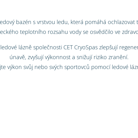
ledový bazén s vrstvou ledu, která pomáhá ochlazovat t
eckého teplotního rozsahu vody se osvědčilo ve zdravot
edové lázně společnosti CET CryoSpas zlepšují regenera
únavě, zvyšují výkonnost a snižují riziko zranění.
jte výkon svůj nebo svých sportovců pomocí ledové láz