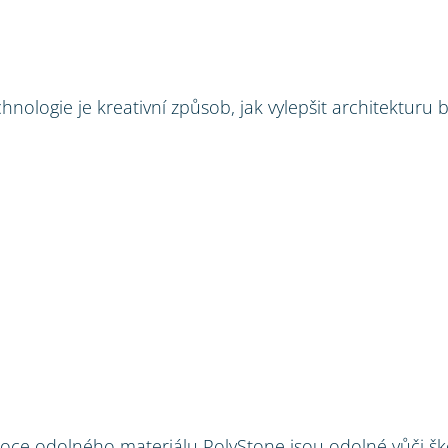
hnologie je kreativní způsob, jak vylepšit architekturu 
soce odolného materiálu PolyStone jsou odolné vůči š